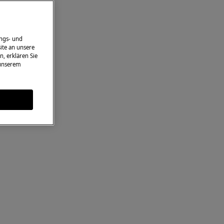
ngs- und
ite an unsere
n, erklären Sie
 unserem