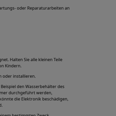
artungs- oder Reparaturarbeiten an
net. Halten Sie alle kleinen Teile
on Kindern.
oder installieren.
 Beispiel den Wasserbehälter des
mmer durchgeführt werden,
könnte die Elektronik beschädigen,
d.
u seinem bestimmten Zweck