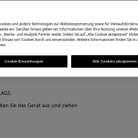
Cookies und andere Technologien zur Websiteoptimierung sowie für Verkaufsförderu
ecke ein. Darüber hinaus geben wir Informationen über Ihre Nutzung unserer Webs
-, Werbe- und Analytik-Partner weiter. Indem Sie auf „Alle Cookies akzeptieren“ klicke
nformationen im Benutzerhandbuch
m Einsatz von Cookies durch uns einverstanden. Weitere Informationen finden Sie in
eis.
r Wartungsarbeit durchführen.
Cookie-Einstellungen
Alle Cookies akzeptieren
LAGS
lten Sie das Gerät aus und ziehen