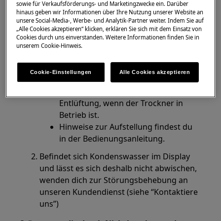
sowie für Verkaufsförderungs- und Marketingzwecke ein. Darüber
hinaus geben wir Informationen über Ihre Nutzung unserer Website an
unsere Social-Media-, Werbe- und Analytik-Partner weiter. Indem Sie auf
Lösung
„Alle Cookies akzeptieren“ klicken, erklären Sie sich mit dem Einsatz von
Cookies durch uns einverstanden. Weitere Informationen finden Sie in
Lässt sich die Feuchtigkeit vom Display
unserem Cookie-Hinweis.
abwischen, hat sich vermutlich
Kondenswasser aus der Luft am Display
Cookie-Einstellungen
Alle Cookies akzeptieren
abgesetzt.
Sorge für ausreichend Be- und
Entlüftung, wenn der Trockner in
Betrieb ist.
Hinweise zur Aufstellung findest du
in der Bedienungsanleitung.
Befindet sich Kondenswasser im Display
und lässt es sich deshalb nicht abwischen,
wenden dich zur Störungsbehebung an
unseren Kundendienst (siehe “Kontaktiere
uns”)