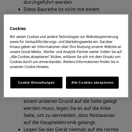
durchgeführt werden
Diese Baureihe ist nicht mit einem
EIN/AUS-Schalter ausgestattet.
Bevor Sie das Gerät öffnen, ziehen Sie den
Cookies
Stecker aus der Steckdose, um die
Stromversorgung zu unterbrechen.
Wir setzen Cookies und andere Technologien zur Websiteoptimierung
sowie für Verkaufsförderungs- und Marketingzwecke ein. Darüber
Einige der Bauteile sind scharfkantig und
hinaus geben wir Informationen über Ihre Nutzung unserer Website an
können Verletzungen verursachen, tragen
unsere Social-Media-, Werbe- und Analytik-Partner weiter. Indem Sie auf
„Alle Cookies akzeptieren“ klicken, erklären Sie sich mit dem Einsatz von
Sie daher einen geeigneten Schutz und
Cookies durch uns einverstanden. Weitere Informationen finden Sie in
gehen Sie vorsichtig vor.
unserem Cookie-Hinweis.
Entleeren Sie immer das gesamte Wasser
aus dem Gerät, bevor Sie es auf die Seite
Cookie-Einstellungen
Alle Cookies akzeptieren
legen.
Wenn das Gerät zur Wartung oder aus
einem anderen Grund auf die Seite gelegt
werden muss, legen Sie es auf die linke
Seite, um zu vermeiden, dass Restwasser
auf die Hauptelektronik gelangt.
Legen Sie das Gerät niemals auf die rechte