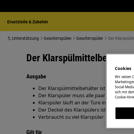
Ersatzteile & Zubehör
Unterstützung
Geschirrspülen
Geschirrspüler
Der Klarspülmi
Der Klarspülmittelbehälter 
Cookies
Ausgabe
Wir setzen 
Marketingzw
Social-Media
Der Klarspülmittelbehälter ist undicht.
sich mit de
Der Klarspüler muss alle paar Tage nachge
Cookie-Hinw
Klarspüler läuft an der Türe innen herunte
Der Deckel des Klarspülers ist beschädigt.
Verbraucht zu viel Klarspüler
Gilt für