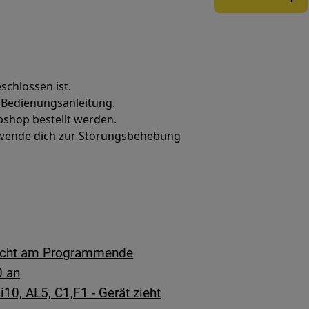
schlossen ist.
r Bedienungsanleitung.
bshop bestellt werden.
, wende dich zur Störungsbehebung
 nicht am Programmende
0 an
 i10, AL5, C1,F1 - Gerät zieht