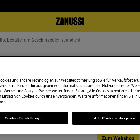
ttelbehälter am Geschirrspüler ist undicht
am Geschirrspüler ist undicht
Cookies und andere Technologien zur Websiteoptimierung sowie für Verkaufsförderu
ecke ein. Darüber hinaus geben wir Informationen über Ihre Nutzung unserer Webs
Ersatzteile & Zub
-, Werbe- und Analytik-Partner weiter. Indem Sie auf „Alle Cookies akzeptieren“ klicke
m Einsatz von Cookies durch uns einverstanden. Weitere Informationen finden Sie in
füllt werden.
Bestellen Sie Orig
eis.
r.
Zanussi-Produkt u
günstig per Post l
Cookie-Einstellungen
Alle Cookies akzeptieren
Zum Webshop