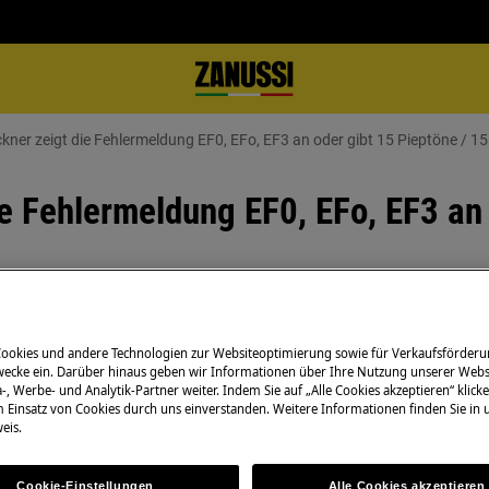
ner zeigt die Fehlermeldung EF0, EFo, EF3 an oder gibt 15 Pieptöne / 15
e Fehlermeldung EF0, EFo, EF3 an 
Ersatzteile & Zub
Cookies und andere Technologien zur Websiteoptimierung sowie für Verkaufsförderu
 EF0, EFo, EF3 an oder gibt 15
ecke ein. Darüber hinaus geben wir Informationen über Ihre Nutzung unserer Webs
-, Werbe- und Analytik-Partner weiter. Indem Sie auf „Alle Cookies akzeptieren“ klicke
Bestellen Sie Orig
m Einsatz von Cookies durch uns einverstanden. Weitere Informationen finden Sie in
Zanussi-Produkt u
eis.
günstig per Post l
Cookie-Einstellungen
Alle Cookies akzeptieren