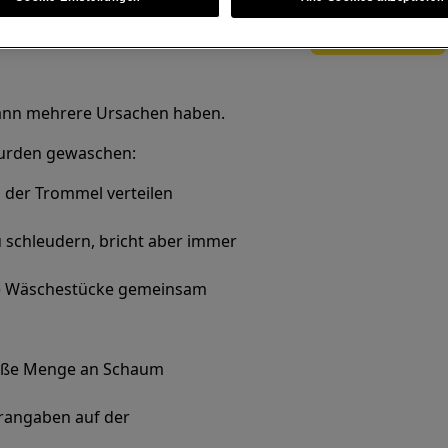
Zum Webshop
 kann mehrere Ursachen haben.
wurden gewaschen:
n der Trommel verteilen
schleudern, bricht aber immer
e) Wäschestücke gemeinsam
 große Menge an Schaum
rangaben auf der