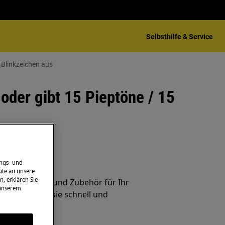
Selbsthilfe & Service
 Blinkzeichen aus
oder gibt 15 Pieptöne / 15
ehör
ngs- und
ite an unsere
n, erklären Sie
inalersatzteile und Zubehör für Ihr
 unserem
nd lassen Sie sie schnell und
iefern.