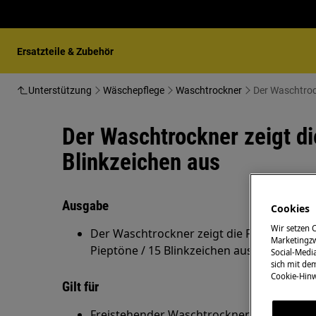
Ersatzteile & Zubehör
Unterstützung
Wäschepflege
Waschtrockner
Der Waschtrock
Der Waschtrockner zeigt di
Blinkzeichen aus
Ausgabe
Cookies
Wir setzen 
Der Waschtrockner zeigt die Fehlermeldung
Marketingzw
Pieptöne / 15 Blinkzeichen aus
Social-Media
sich mit de
Cookie-Hinw
Gilt für
Freistehender Waschtrockner