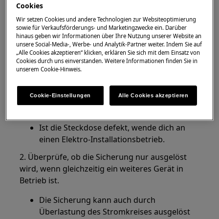
Cookies
Gilt für
Wir setzen Cookies und andere Technologien zur Websiteoptimierung
Geschirrspülmaschine
sowie für Verkaufsförderungs- und Marketingzwecke ein. Darüber
hinaus geben wir Informationen über Ihre Nutzung unserer Website an
unsere Social-Media-, Werbe- und Analytik-Partner weiter. Indem Sie auf
Lösung
„Alle Cookies akzeptieren“ klicken, erklären Sie sich mit dem Einsatz von
Cookies durch uns einverstanden. Weitere Informationen finden Sie in
unserem Cookie-Hinweis.
1. Kontrolliere die Steckdose/Sicherung auf
deren Funktion, indem du beispielsweise einen
Haartrockner einsteckst und einschaltest,
Cookie-Einstellungen
Alle Cookies akzeptieren
sofern möglich.
Ist die Steckdose defekt, wende dich an
einen Elektro-Installationsbetrieb.
2. Überprüfe, ob die Sicherung nur ausgelöst
wird, wenn gleichzeitig ein weiteres Gerät in
Betrieb ist.
Die Sicherung kann auch durch
Überlastung des Stromkreises ausgelöst