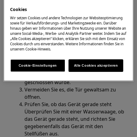
Kühl-Gefrierkombination
Cookies
Lösung
Wir setzen Cookies und andere Technologien zur Websiteoptimierung
sowie für Verkaufsförderungs- und Marketingzwecke ein. Darüber
hinaus geben wir Informationen über Ihre Nutzung unserer Website an
Drücken Sie mit Ihrem Finger in eine Ecke
unsere Social-Media-, Werbe- und Analytik-Partner weiter. Indem Sie auf
der Türdichtung, damit etwas Luft
„Alle Cookies akzeptieren“ klicken, erklären Sie sich mit dem Einsatz von
Cookies durch uns einverstanden. Weitere Informationen finden Sie in
einströmen kann. Dadurch kann die Türe
unserem Cookie-Hinweis.
nach dem Schließen leichter wieder
geöffnet werden.
Cookie-Einstellungen
Alle Cookies akzeptieren
Warten Sie etwa eine Minute, bevor Sie die
Türe erneut öffnen, wenn sie gerade erst
geschlossen wurde.
Vermeiden Sie es, die Tür gewaltsam zu
öffnen.
Prüfen Sie, ob das Gerät gerade steht
Überprüfen Sie mit einer Wasserwaage, ob
das Gerät gerade steht, und richten Sie
gegebenenfalls das Gerät mit den
Stellfüßen aus.