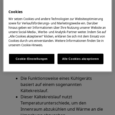
funktioniert nur manchmal.
Cookies
Gilt für
Wir setzen Cookies und andere Technologien zur Websiteoptimierung
sowie für Verkaufsförderungs- und Marketingzwecke ein. Darüber
Kühlschrank (Einbaugerät und
hinaus geben wir Informationen über Ihre Nutzung unserer Website an
freistehend)
unsere Social-Media-, Werbe- und Analytik-Partner weiter. Indem Sie auf
Kühl-Gefrierkombination (Einbaugerät und
„Alle Cookies akzeptieren“ klicken, erklären Sie sich mit dem Einsatz von
Cookies durch uns einverstanden. Weitere Informationen finden Sie in
freistehend)
unserem Cookie-Hinweis.
Gefriergerät (Einbaugerät und
freistehend)
Cookie-Einstellungen
Alle Cookies akzeptieren
Lösung
Die Funktionsweise eines Kühlgeräts
basiert auf einem sogenannten
Kältekreislauf.
Dieser Kältekreislauf nutzt
Temperaturunterschiede, um den
Innenraum abzukühlen und Wärme an die