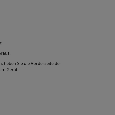
h:
eraus.
n, heben Sie die Vorderseite der
dem Gerät.