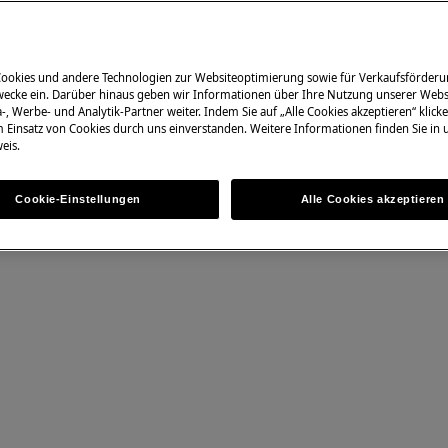
ine nicht professionelle Reparatur
nungsgemäß durchgeführt wird
Cookies und andere Technologien zur Websiteoptimierung sowie für Verkaufsförderu
ecke ein. Darüber hinaus geben wir Informationen über Ihre Nutzung unserer Webs
-, Werbe- und Analytik-Partner weiter. Indem Sie auf „Alle Cookies akzeptieren“ klicke
m Einsatz von Cookies durch uns einverstanden. Weitere Informationen finden Sie in
 die Beschreibung und die Bilder
eis.
er Schublade und des
Cookie-Einstellungen
Alle Cookies akzeptieren