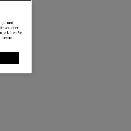
ngs- und
ite an unsere
n, erklären Sie
 unserem