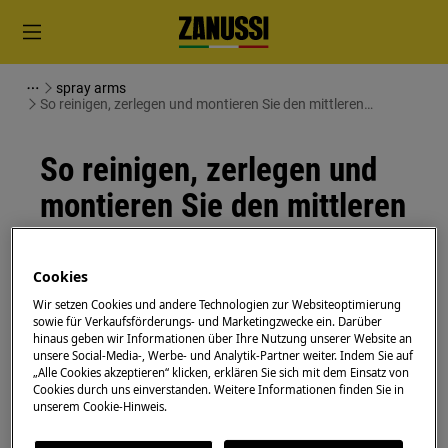
spray arms
So reinigen, zerlegen und montieren Sie den mittleren
Sprüharm Ihres Geschirrspülers
So reinigen, zerlegen und
montieren Sie den mittleren
Sprüharm Ihres
Geschirrspülers
Cookies
Wir setzen Cookies und andere Technologien zur Websiteoptimierung
sowie für Verkaufsförderungs- und Marketingzwecke ein. Darüber
Lösung
hinaus geben wir Informationen über Ihre Nutzung unserer Website an
unsere Social-Media-, Werbe- und Analytik-Partner weiter. Indem Sie auf
Deaktivieren Sie vor Wartungsarbeiten das Gerät
„Alle Cookies akzeptieren“ klicken, erklären Sie sich mit dem Einsatz von
Cookies durch uns einverstanden. Weitere Informationen finden Sie in
und ziehen Sie den Netzstecker aus der
Steckdose.
unserem Cookie-Hinweis.
Seien Sie immer vorsichtig, wenn Sie Geräte