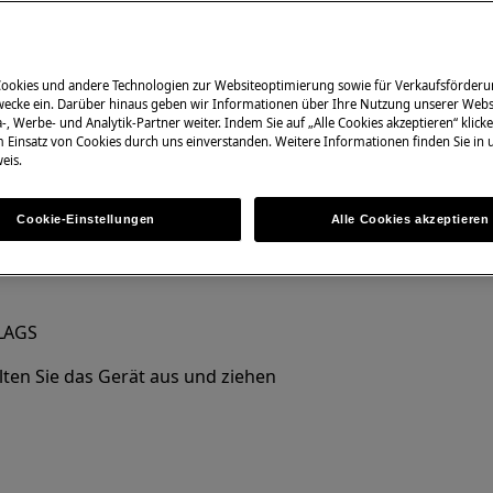
Cookies und andere Technologien zur Websiteoptimierung sowie für Verkaufsförderu
ecke ein. Darüber hinaus geben wir Informationen über Ihre Nutzung unserer Webs
-, Werbe- und Analytik-Partner weiter. Indem Sie auf „Alle Cookies akzeptieren“ klicke
nformationen im Benutzerhandbuch
m Einsatz von Cookies durch uns einverstanden. Weitere Informationen finden Sie in
eis.
r Wartungsarbeit durchführen.
Cookie-Einstellungen
Alle Cookies akzeptieren
LAGS
lten Sie das Gerät aus und ziehen