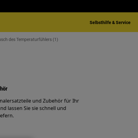
Selbsthilfe & Service
sch des Temperaturfühlers (1)
ehör
inalersatzteile und Zubehör für Ihr
nd lassen Sie sie schnell und
iefern.