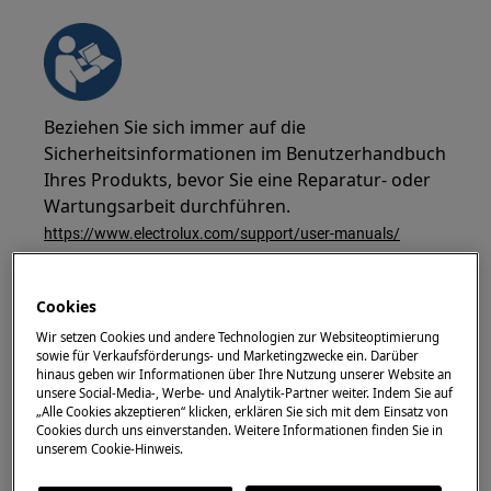
Beziehen Sie sich immer auf die
Sicherheitsinformationen im Benutzerhandbuch
Ihres Produkts, bevor Sie eine Reparatur- oder
Wartungsarbeit durchführen.
https://www.electrolux.com/support/user-manuals/
Cookies
Wir setzen Cookies und andere Technologien zur Websiteoptimierung
sowie für Verkaufsförderungs- und Marketingzwecke ein. Darüber
WARNUNG!
GEFAHR EINES ELEKTRISCHEN
hinaus geben wir Informationen über Ihre Nutzung unserer Website an
SCHLAGS
unsere Social-Media-, Werbe- und Analytik-Partner weiter. Indem Sie auf
„Alle Cookies akzeptieren“ klicken, erklären Sie sich mit dem Einsatz von
Cookies durch uns einverstanden. Weitere Informationen finden Sie in
Vor jeder Reparatur- oder Wartungsarbeit
unserem Cookie-Hinweis.
schalten Sie das Gerät aus und ziehen Sie den