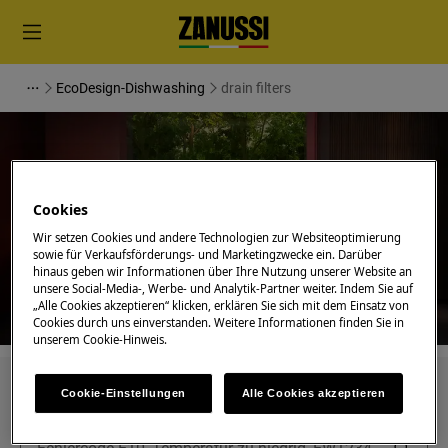
EcoDesign-Dishwashing
drain filters
Cookies
Unterstützung für drain filters
Wir setzen Cookies und andere Technologien zur Websiteoptimierung
sowie für Verkaufsförderungs- und Marketingzwecke ein. Darüber
hinaus geben wir Informationen über Ihre Nutzung unserer Website an
unsere Social-Media-, Werbe- und Analytik-Partner weiter. Indem Sie auf
„Alle Cookies akzeptieren“ klicken, erklären Sie sich mit dem Einsatz von
Cookies durch uns einverstanden. Weitere Informationen finden Sie in
unserem Cookie-Hinweis.
Suchen Sie in unseren Support-Artikeln
Cookie-Einstellungen
Alle Cookies akzeptieren