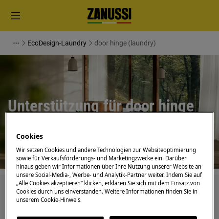
EcoDesign-Laundry
door hinge (laundry)
Unterstützung für door hinge
(laundry)
Cookies
Wir setzen Cookies und andere Technologien zur Websiteoptimierung
sowie für Verkaufsförderungs- und Marketingzwecke ein. Darüber
hinaus geben wir Informationen über Ihre Nutzung unserer Website an
unsere Social-Media-, Werbe- und Analytik-Partner weiter. Indem Sie auf
„Alle Cookies akzeptieren“ klicken, erklären Sie sich mit dem Einsatz von
Suchen Sie in unseren Support-Artikeln
Cookies durch uns einverstanden. Weitere Informationen finden Sie in
unserem Cookie-Hinweis.