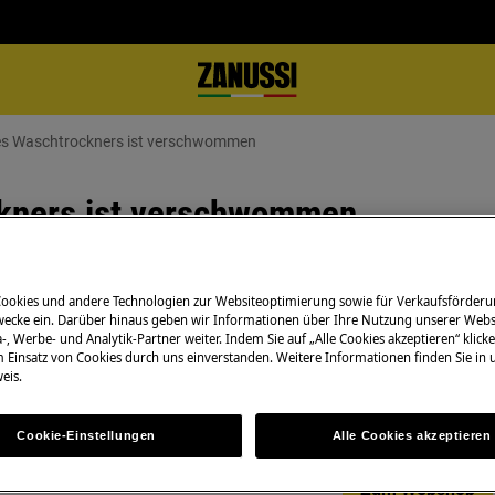
es Waschtrockners ist verschwommen
ckners ist verschwommen
Cookies und andere Technologien zur Websiteoptimierung sowie für Verkaufsförderu
Ersatzteile & Zub
ecke ein. Darüber hinaus geben wir Informationen über Ihre Nutzung unserer Webs
-, Werbe- und Analytik-Partner weiter. Indem Sie auf „Alle Cookies akzeptieren“ klicke
Bestellen Sie Orig
m Einsatz von Cookies durch uns einverstanden. Weitere Informationen finden Sie in
eis.
Zanussi-Produkt u
günstig per Post l
Cookie-Einstellungen
Alle Cookies akzeptieren
Zum Webshop