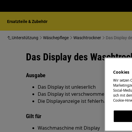
Ersatzteile & Zubehör
Unterstützung
Wäschepflege
Waschtrockner
Das Display d
Das Display des Waschtro
Cookies
Ausgabe
Wir setzen 
Marketingzw
Das Display ist unleserlich
Social-Media
Das Display ist verschwommen
sich mit de
Die Displayanzeige ist fehlerhaft
Cookie-Hinw
Gilt für
Waschmaschine mit Display