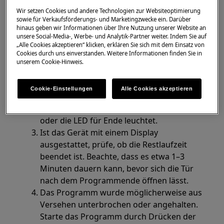
Überprüfe die Funktionstasten, die auf
Wir setzen Cookies und andere Technologien zur Websiteoptimierung
sowie für Verkaufsförderungs- und Marketingzwecke ein. Darüber
dem Bedienfeld des Gerätes vorhanden
hinaus geben wir Informationen über Ihre Nutzung unserer Website an
sind.
unsere Social-Media-, Werbe- und Analytik-Partner weiter. Indem Sie auf
„Alle Cookies akzeptieren“ klicken, erklären Sie sich mit dem Einsatz von
Einige oder alle LEDs werden zu Beginn
Cookies durch uns einverstanden. Weitere Informationen finden Sie in
oder während eines Programms
unserem Cookie-Hinweis.
eingeschaltet.
Leuchtet die Kontrolllampe für Ende,
Cookie-Einstellungen
Alle Cookies akzeptieren
ist das Programm beendet.
Überprüfe, ob sich die Tür öffnen lässt
oder die LED für Ende leuchtet.
Ist das Gerät mit einem Display
ausgestattet, prüfe, ob die Restlaufzeit
beendet ist. Beachte, dass es etwa 1–3
Minuten dauern kann, bevor sich die Tür
nach dem Programmende öffnen lässt.
Das Programm wurde möglicherweise aus
Versehen unterbrochen oder angehalten.
Starte das Programm durch Drücken der