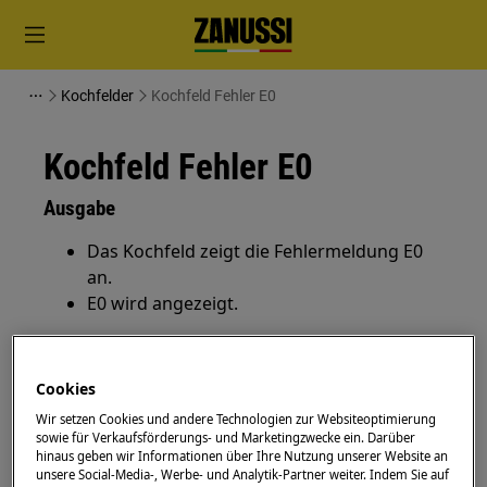
Kochfelder
Kochfeld Fehler E0
Kochfeld Fehler E0
Ausgabe
Das Kochfeld zeigt die Fehlermeldung E0
an.
E0 wird angezeigt.
Gilt für
Cookies
Autark-Kochfelder
Wir setzen Cookies und andere Technologien zur Websiteoptimierung
Kochfelder mit Induktion
sowie für Verkaufsförderungs- und Marketingzwecke ein. Darüber
Kochfelder mit Strahlenbeheizung
hinaus geben wir Informationen über Ihre Nutzung unserer Website an
unsere Social-Media-, Werbe- und Analytik-Partner weiter. Indem Sie auf
Kochfelder herdgebunden mit Touch-