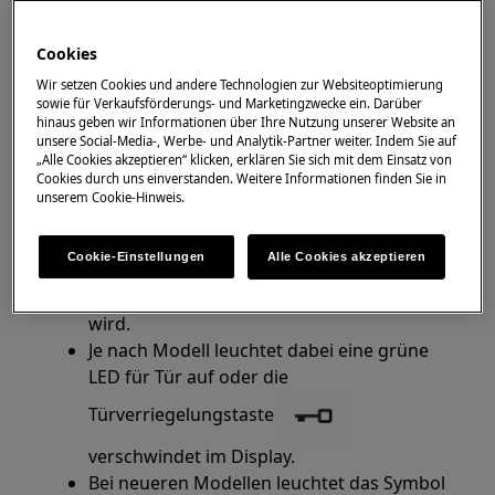
Gilt für
Cookies
Wir setzen Cookies und andere Technologien zur Websiteoptimierung
Frontlader-Waschmaschinen
sowie für Verkaufsförderungs- und Marketingzwecke ein. Darüber
Toplader-Waschmaschinen
hinaus geben wir Informationen über Ihre Nutzung unserer Website an
unsere Social-Media-, Werbe- und Analytik-Partner weiter. Indem Sie auf
„Alle Cookies akzeptieren“ klicken, erklären Sie sich mit dem Einsatz von
Lösung
Cookies durch uns einverstanden. Weitere Informationen finden Sie in
unserem Cookie-Hinweis.
1. Hast du bereits ein Programm gestartet,
kann aus Sicherheitsgründen die Tür/der
Cookie-Einstellungen
Alle Cookies akzeptieren
Deckel der Waschmaschine nur geöffnet
werden, wenn es im Display angezeigt
wird.
Je nach Modell leuchtet dabei eine grüne
LED für Tür auf oder die
Türverriegelungstaste
verschwindet im Display.
Bei neueren Modellen leuchtet das Symbol