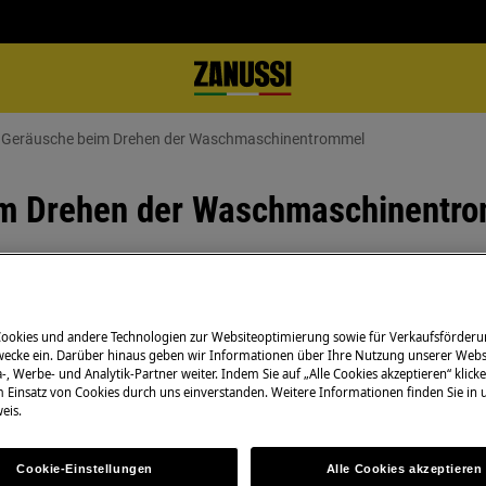
e Geräusche beim Drehen der Waschmaschinentrommel
im Drehen der Waschmaschinentr
Ersatzteile & Zub
Trommel dreht
Cookies und andere Technologien zur Websiteoptimierung sowie für Verkaufsförderu
Bestellen Sie Orig
ecke ein. Darüber hinaus geben wir Informationen über Ihre Nutzung unserer Webs
ldrehung
-, Werbe- und Analytik-Partner weiter. Indem Sie auf „Alle Cookies akzeptieren“ klicke
Zanussi-Produkt u
m Einsatz von Cookies durch uns einverstanden. Weitere Informationen finden Sie in
ommel gedreht wird
günstig per Post l
eis.
Cookie-Einstellungen
Alle Cookies akzeptieren
Zum Webshop