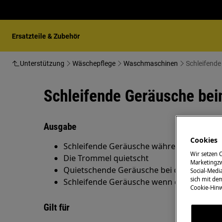
Ersatzteile & Zubehör
Unterstützung
Wäschepflege
Waschmaschinen
Schleifend
Schleifende Geräusche be
Ausgabe
Cookies
Schleifende Geräusche während sich die 
Wir setzen 
Die Trommel quietscht
Marketingzw
Quietschende Geräusche bei der Tromme
Social-Media
sich mit de
Schleifende Geräusche wenn die leere Tr
Cookie-Hinw
Gilt für