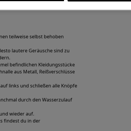
en teilweise selbst behoben
 desto lautere Geräusche sind zu
dern.
mmel befindlichen Kleidungsstücke
hnalle aus Metall, Reißverschlüsse
f links und schließen alle Knöpfe
nchmal durch den Wasserzulauf
und wieder auf.
 findest du in der