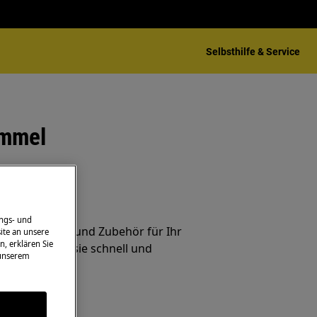
Selbsthilfe & Service
ommel
ehör
ngs- und
inalersatzteile und Zubehör für Ihr
ite an unsere
n, erklären Sie
nd lassen Sie sie schnell und
 unserem
iefern.