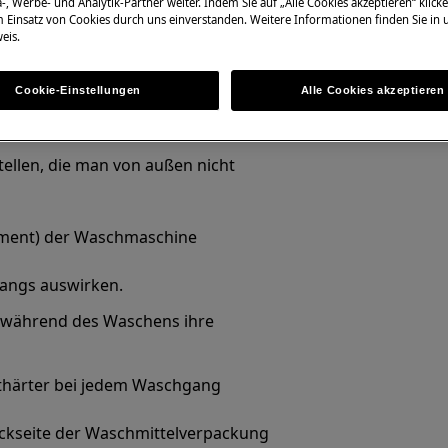
-, Werbe- und Analytik-Partner weiter. Indem Sie auf „Alle Cookies akzeptieren“ klicke
m Einsatz von Cookies durch uns einverstanden. Weitere Informationen finden Sie in
eis.
Cookie-Einstellungen
Alle Cookies akzeptieren
tellen, die man von außen nicht
lement) der Waschmaschine
angs auswirken.
ie während des Waschens ihre
nthärter bei jedem Waschgang
ckseite der Waschmittelverpackung