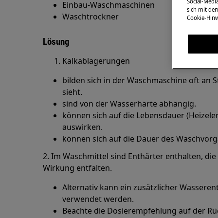
Social-Media
Einbau-Waschmaschinen
sich mit de
Waschtrockner
Cookie-Hinw
Lösung
Kalkablagerungen
bilden sich in der Waschmaschine oft an S
sieht.
sind von der Wasserhärte abhängig.
können sich auf die Lebensdauer (Heize
auswirken.
können sich auf die Dauer des Waschvorg
2. Im Waschmittel sind Enthärter enthalten, d
Wirkung entfalten.
Alternativ kann ein zusätzlicher Wassere
verwendet werden.
Beachte die Dosierempfehlung auf der Rü