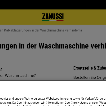
an Kalkablagerungen in der Waschmaschine verhindern?
ungen in der Waschmaschine verh
Ersatzteile & Zub
n?
der Waschmaschine?
Bestellen Sie Orig
Zanussi-Produkt u
günstig per Post l
ter Technologie
Cookies und andere Technologien zur Websiteoptimierung sowie für Verkaufsförderu
ecke ein. Darüber hinaus geben wir Informationen über Ihre Nutzung unserer Webs
Zum Webshop