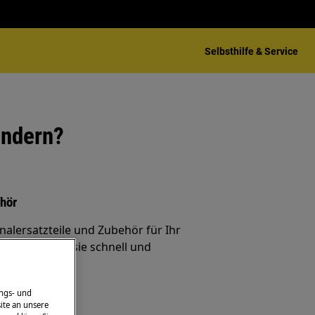
Selbsthilfe & Service
indern?
ehör
inalersatzteile und Zubehör für Ihr
nd lassen Sie sie schnell und
iefern.
ngs- und
ite an unsere