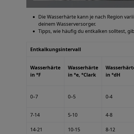
Die Wasserhärte kann je nach Region varii
deinem Wasserversorger.
Tipps, wie häufig du entkalken solltest, gi
Entkalkungsintervall
Wasserhärte
Wasserhärte
Wasserhärt
in °F
in °e, °Clark
in °dH
0–7
0–5
0-4
7-14
5-10
4-8
14-21
10-15
8-12