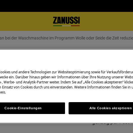
Wie kann man bei der Waschmaschine im Programm Wolle oder Se
hmaschine im Programm Wolle ode
Cookies und andere Technologien zur Websiteoptimierung sowie für Verkaufsförderu
ecke ein. Darüber hinaus geben wir Informationen über Ihre Nutzung unserer Webs
-, Werbe- und Analytik-Partner weiter. Indem Sie auf „Alle Cookies akzeptieren“ klicke
m Einsatz von Cookies durch uns einverstanden. Weitere Informationen finden Sie in
eis.
Ersatzteile & Zub
Programm Wolle oder Seide die
Bestellen Sie Orig
Cookie-Einstellungen
Alle Cookies akzeptieren
Zanussi-Produkt u
günstig per Post l