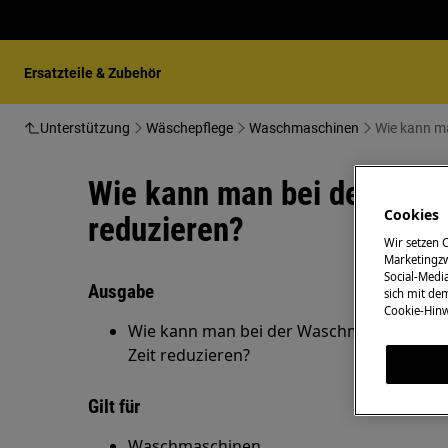
Ersatzteile & Zubehör
Unterstützung
Wäschepflege
Waschmaschinen
Wie kann man bei der Wasc
Cookies
reduzieren?
Wir setzen 
Marketingzw
Social-Media
Ausgabe
sich mit de
Cookie-Hinw
Wie kann man bei der Waschmaschine im 
Zeit reduzieren?
Gilt für
Waschmaschinen