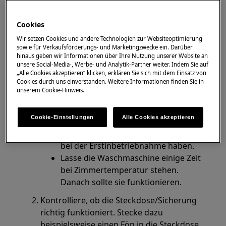
Gilt für
Cookies
Frontlader-Waschmaschinen
Toplader-Waschmaschinen
Wir setzen Cookies und andere Technologien zur Websiteoptimierung
sowie für Verkaufsförderungs- und Marketingzwecke ein. Darüber
Einbau-Waschmaschinen
hinaus geben wir Informationen über Ihre Nutzung unserer Website an
unsere Social-Media-, Werbe- und Analytik-Partner weiter. Indem Sie auf
„Alle Cookies akzeptieren“ klicken, erklären Sie sich mit dem Einsatz von
Lösung
Cookies durch uns einverstanden. Weitere Informationen finden Sie in
unserem Cookie-Hinweis.
Bei Temperaturen unter 10°C:
Ist die Waschmaschine neu und war
Cookie-Einstellungen
Alle Cookies akzeptieren
sie kalten Temperaturen (unter 10 °C)
ausgesetzt, kann sie Schwierigkeiten
bei der Erstinbetriebnahme haben.
Lasse die Waschmaschine einige Zeit
bei Zimmertemperatur stehen.
Danach sollte sie funktionieren.
Kontrolliere, ob die Steckdose/Sicherung
richtig funktioniert. Stecke dazu
beispielsweise einen Fön in die Steckdose