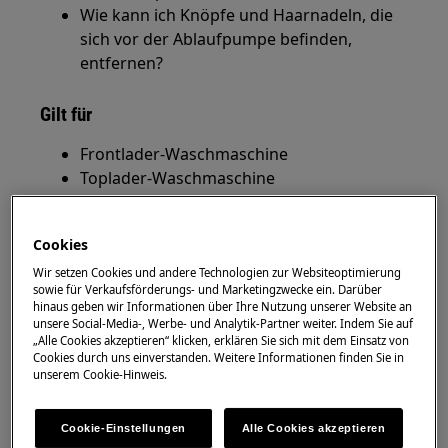
Wie kann ich Knöpfe und Haarnadeln, die
sich vor der Ablaufpumpe befinden,
entfernen?
Gilt für
Frontlader-Waschmaschine
Toplader-Waschmaschine
Lösung
Cookies
Im Sockelbereich der Waschmaschine ist
Wir setzen Cookies und andere Technologien zur Websiteoptimierung
eine Klappe angebracht, hinter der sich
sowie für Verkaufsförderungs- und Marketingzwecke ein. Darüber
hinaus geben wir Informationen über Ihre Nutzung unserer Website an
das Flusensieb bzw. die Laugenpumpe
unsere Social-Media-, Werbe- und Analytik-Partner weiter. Indem Sie auf
oder Ablaufpumpe befindet.
„Alle Cookies akzeptieren“ klicken, erklären Sie sich mit dem Einsatz von
Cookies durch uns einverstanden. Weitere Informationen finden Sie in
unserem Cookie-Hinweis.
HINWEIS: Bei einigen Waschmaschinen
fehlt diese Klappe, da diese Geräte mit
Cookie-Einstellungen
Alle Cookies akzeptieren
einem selbst-reinigenden Ablaufsystem