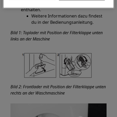
ausgestattet sind und kein Flusensieb
enthalten.
Weitere Informationen dazu findest
du in der Bedienungsanleitung.
Bild 1: Toplader mit Position der Filterklappe unten
links an der Maschine
Bild 2: Frontlader mit Position der Filterklappe unten
rechts an der Waschmaschine